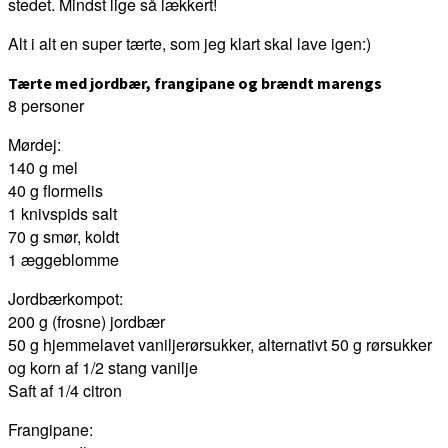
stedet. Mindst lige så lækkert!
Alt i alt en super tærte, som jeg klart skal lave igen:)
Tærte med jordbær, frangipane og brændt marengs
8 personer
Mørdej:
140 g mel
40 g flormelis
1 knivspids salt
70 g smør, koldt
1 æggeblomme
Jordbærkompot:
200 g (frosne) jordbær
50 g hjemmelavet vaniljerørsukker, alternativt 50 g rørsukker
og korn af 1/2 stang vanilje
Saft af 1/4 citron
Frangipane: