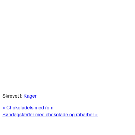
Skrevet i:
Kager
Previous
« Chokoladeis med rom
Post:
Next
Søndagstærter med chokolade og rabarber »
Post:
Primær