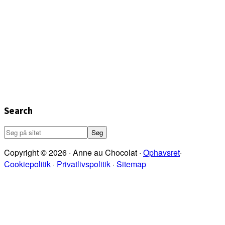
Search
Søg
på
Copyright © 2026 · Anne au Chocolat ·
Ophavsret
·
sitet
Cookiepolitik
·
Privatlivspolitik
·
Sitemap