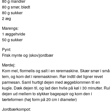
80 g mandler
80 g smør, blødt
80 g sukker
2 æg
Marengs:
1 æggehvide
50 g sukker
Pynt:
Frisk mynte og (skov)jordbær
Mørdej:
Kom mel, flormelis og salt i en røremaskine. Skær smør i små
tern, og kom det i røremaskinen. Rør indtil det ligner revet
parmesan. Saml hurtigt dejen med æggeblommen til en
kugle. Dæk dejen til, og lad den hvile på køl i 30 minutter. Rul
dejen ud mellem to stykker bagepapir og kom den i
tærteformen (høj form på 20 cm i diameter)
Jordbærkompot: