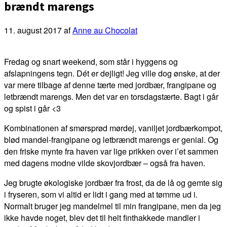
brændt marengs
11. august 2017
af
Anne au Chocolat
Fredag og snart weekend, som står i hyggens og
afslapningens tegn. Dét er dejligt! Jeg ville dog ønske, at der
var mere tilbage af denne tærte med jordbær, frangipane og
letbrændt marengs. Men det var en torsdagstærte. Bagt i går
og spist i går <3
Kombinationen af smørsprød mørdej, vaniljet jordbærkompot,
blød mandel-frangipane og letbrændt marengs er genial. Og
den friske mynte fra haven var lige prikken over i’et sammen
med dagens modne vilde skovjordbær – også fra haven.
Jeg brugte økologiske jordbær fra frost, da de lå og gemte sig
i fryseren, som vi altid er lidt i gang med at tømme ud i.
Normalt bruger jeg mandelmel til min frangipane, men da jeg
ikke havde noget, blev det til helt finthakkede mandler i