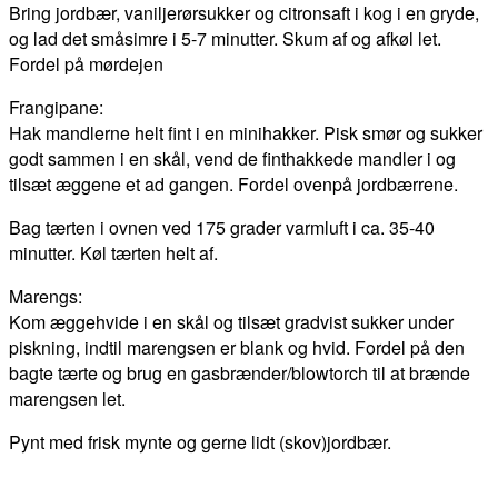
Bring jordbær, vaniljerørsukker og citronsaft i kog i en gryde,
og lad det småsimre i 5-7 minutter. Skum af og afkøl let.
Fordel på mørdejen
Frangipane:
Hak mandlerne helt fint i en minihakker. Pisk smør og sukker
godt sammen i en skål, vend de finthakkede mandler i og
tilsæt æggene et ad gangen. Fordel ovenpå jordbærrene.
Bag tærten i ovnen ved 175 grader varmluft i ca. 35-40
minutter. Køl tærten helt af.
Marengs:
Kom æggehvide i en skål og tilsæt gradvist sukker under
piskning, indtil marengsen er blank og hvid. Fordel på den
bagte tærte og brug en gasbrænder/blowtorch til at brænde
marengsen let.
Pynt med frisk mynte og gerne lidt (skov)jordbær.