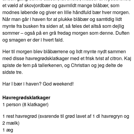
et væld af skovjordbær og gavmildt mange blåbær, som
modnes løbende og giver en lille håndfuld bær hver morgen.
Når man går i haven for at plukke blåbær og samtidig lidt
mynte fra busken fra siden af, så føles det altså som dejlig
sommer – også på en grå fredag morgen som denne. Duften
og smagen er der i hvert fald.
Her til morgen blev blåbærrene og lidt mynte nydt sammen
med disse havregrødsklatkager med et frisk tvist af citron. Kaj
spiste de fem på tallerkenen, og Christian og jeg delte de
sidste tre.
Har I bær i haven? God weekend!
Havregrødsklatkager
1 person (8 klatkager)
1 rest havregrød (svarende til grød lavet af 1 dl havregryn og
2 mælk)
1 æg