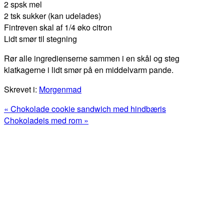
2 spsk mel
2 tsk sukker (kan udelades)
Fintreven skal af 1/4 øko citron
Lidt smør til stegning
Rør alle ingredienserne sammen i en skål og steg
klatkagerne i lidt smør på en middelvarm pande.
Skrevet i:
Morgenmad
Previous
« Chokolade cookie sandwich med hindbæris
Post:
Next
Chokoladeis med rom »
Post:
Primær
Sidebar