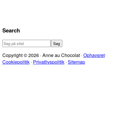
Search
Søg
på
Copyright © 2026 · Anne au Chocolat ·
Ophavsret
·
sitet
Cookiepolitik
·
Privatlivspolitik
·
Sitemap