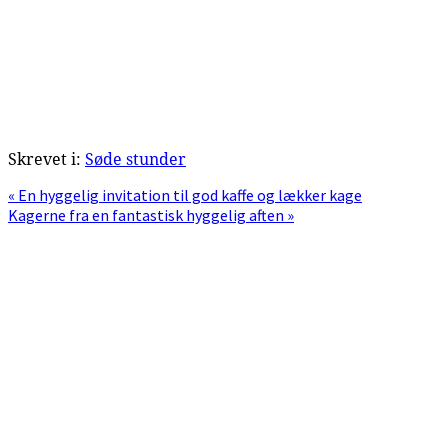
Skrevet i:
Søde stunder
Previous
« En hyggelig invitation til god kaffe og lækker kage
Post:
Next
Kagerne fra en fantastisk hyggelig aften »
Post:
Primær
Sidebar