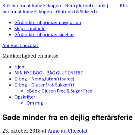
Klik her for at købe E-bogen – Nem glutenfri surdej
-
Klik
her for at købe E-bogen – Glutenfri & Sukkerfri
Gå direkte til primær navigation
Skip til indhold
Gå direkte til primær sidebar
Anne au Chocolat
Madkærlighed en masse
Hjem
MIN NYE BOG – BAG GLUTENFRIT
E-bog – Nem glutenfri surdej
E-bog – Glutenfri & Sukkerfri
eBook: Gluten Free & Sugar Free
Opskrifter
Om mig
Søde minder fra en dejlig efterårsferie
23. oktober 2018
af
Anne au Chocolat