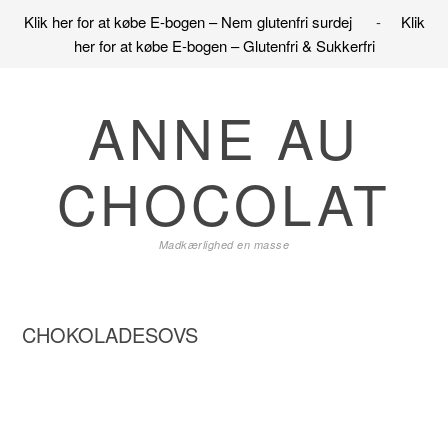
Klik her for at købe E-bogen – Nem glutenfri surdej
-
Klik
her for at købe E-bogen – Glutenfri & Sukkerfri
Gå
Skip
Gå
direkte
til
direkte
ANNE AU
til
indhold
til
primær
primær
CHOCOLAT
navigation
sidebar
Madkærlighed en masse
CHOKOLADESOVS