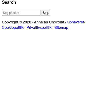
Search
Søg
på
Copyright © 2026 · Anne au Chocolat ·
Ophavsret
·
sitet
Cookiepolitik
·
Privatlivspolitik
·
Sitemap