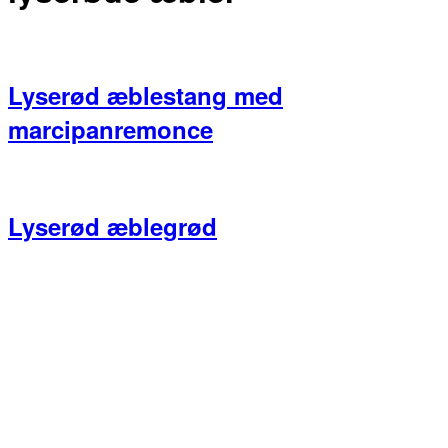
Lyserød æblestang med
marcipanremonce
Lyserød æblegrød
Primær
Sidebar