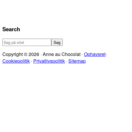
Search
Søg
på
Copyright © 2026 · Anne au Chocolat ·
Ophavsret
·
sitet
Cookiepolitik
·
Privatlivspolitik
·
Sitemap