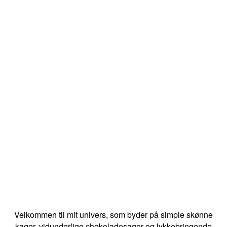
Velkommen til mit univers, som byder på simple skønne
kager, vidunderlige chokoladesager og lykkebringende