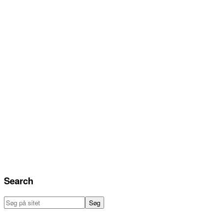
Search
Søg
på