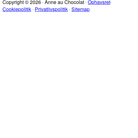
Copyright © 2026 · Anne au Chocolat ·
Ophavsret
·
sitet
Cookiepolitik
·
Privatlivspolitik
·
Sitemap