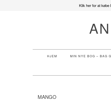
Klik her for at køb
Gå
Skip
Gå
direkte
til
direkte
AN
til
indhold
til
primær
primær
navigation
sidebar
HJEM
MIN NYE BOG – BAG 
MANGO