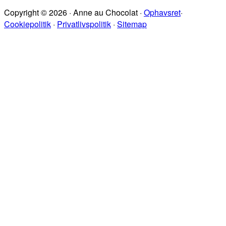
på
Copyright © 2026 · Anne au Chocolat ·
Ophavsret
·
sitet
Cookiepolitik
·
Privatlivspolitik
·
Sitemap