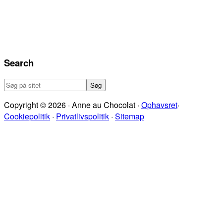
Search
Søg
på
Copyright © 2026 · Anne au Chocolat ·
Ophavsret
·
sitet
Cookiepolitik
·
Privatlivspolitik
·
Sitemap