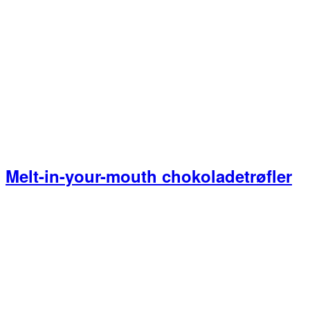
Melt-in-your-mouth chokoladetrøfler
Primær
Sidebar