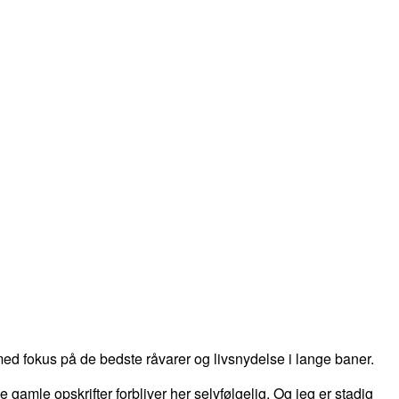
d fokus på de bedste råvarer og livsnydelse i lange baner.
 de gamle opskrifter forbliver her selvfølgelig. Og jeg er stadig