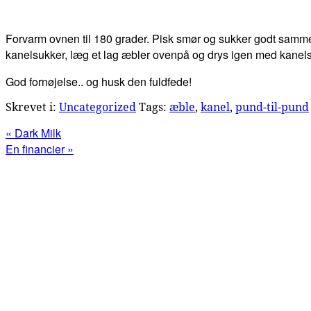
Forvarm ovnen til 180 grader. Pisk smør og sukker godt sammen
kanelsukker, læg et lag æbler ovenpå og drys igen med kanelsu
God fornøjelse.. og husk den fuldfede!
Skrevet i:
Uncategorized
Tags:
æble
,
kanel
,
pund-til-pund
Previous
« Dark Milk
Post:
Next
En financier »
Post:
Primær
Sidebar