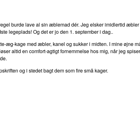
gel burde lave al sin æblemad dér. Jeg elsker imidlertid æbler
dste legeplads! Og det er jo den 1. september i dag..
otte-æg-kage med æbler, kanel og sukker i midten. I mine øjne
ser altid en comfort-agtigt fornemmelse hos mig, når jeg spiser
de.
pskriften og i stedet bagt dem som fire små kager.