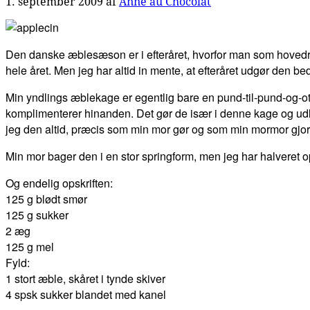
1. september 2009
af
Anne au Chocolat
Den danske æblesæson er i efteråret, hvorfor man som hovedre
hele året. Men jeg har altid in mente, at efteråret udgør den be
Min yndlings æblekage er egentlig bare en pund-til-pund-og-
komplimenterer hinanden. Det gør de især i denne kage og udlø
jeg den altid, præcis som min mor gør og som min mormor gjor
Min mor bager den i en stor springform, men jeg har halveret o
Og endelig opskriften:
125 g blødt smør
125 g sukker
2 æg
125 g mel
Fyld:
1 stort æble, skåret i tynde skiver
4 spsk sukker blandet med kanel