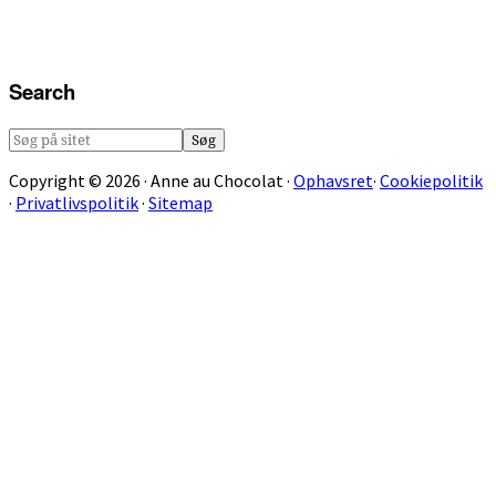
Search
Søg
på
Copyright © 2026 · Anne au Chocolat ·
Ophavsret
·
Cookiepolitik
sitet
·
Privatlivspolitik
·
Sitemap