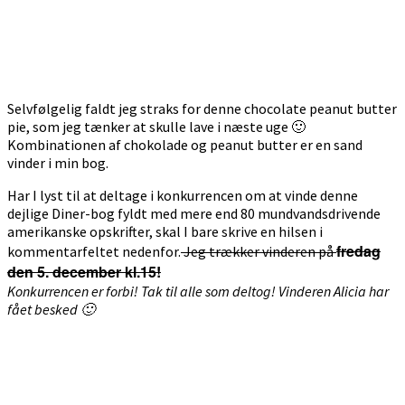
Selvfølgelig faldt jeg straks for denne chocolate peanut butter
pie, som jeg tænker at skulle lave i næste uge 🙂
Kombinationen af chokolade og peanut butter er en sand
vinder i min bog.
Har I lyst til at deltage i konkurrencen om at vinde denne
dejlige Diner-bog fyldt med mere end 80 mundvandsdrivende
amerikanske opskrifter, skal I bare skrive en hilsen i
fredag
kommentarfeltet nedenfor.
Jeg trækker vinderen på
den 5. december kl.15!
Konkurrencen er forbi! Tak til alle som deltog! Vinderen Alicia har
fået besked 🙂