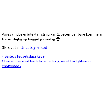
Vores vindue er juleklar, så nu kan 1. december bare komme an!
Ha’ en dejlig og hyggelig søndag 🙂
Skrevet i:
Uncategorized
Previous
« Baileys fødselsdagskage
Post:
Next
Cheesecake med hvid chokolade og kanel fra Lykken er
Post:
chokolade »
Primær
Sidebar