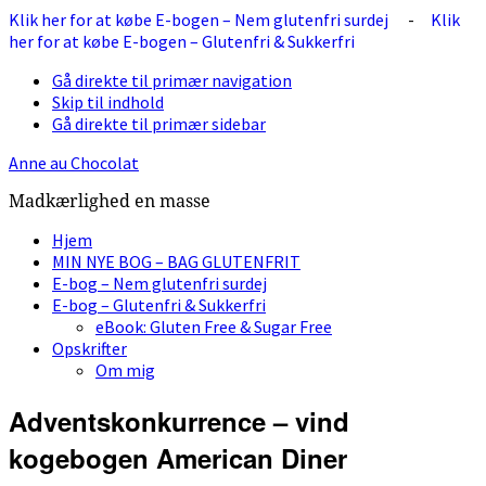
Klik her for at købe E-bogen – Nem glutenfri surdej
-
Klik
her for at købe E-bogen – Glutenfri & Sukkerfri
Gå direkte til primær navigation
Skip til indhold
Gå direkte til primær sidebar
Anne au Chocolat
Madkærlighed en masse
Hjem
MIN NYE BOG – BAG GLUTENFRIT
E-bog – Nem glutenfri surdej
E-bog – Glutenfri & Sukkerfri
eBook: Gluten Free & Sugar Free
Opskrifter
Om mig
Adventskonkurrence – vind
kogebogen American Diner