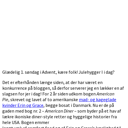
Glædelig 1. søndag i Advent, kære folk! Julehygger I i dag?
Det er efterhånden længe siden, at der har været en
konkurrence på bloggen, så derfor serverer jeg en lækker en af
slagsen for jer i dag! For 2 år siden udkom bogen
American
Pie
, skrevet og lavet af to amerikanske
mad- og kageglade
kvinder Erin og Grace
, begge bosat i Danmark. Nu er de på
gaden med bog nr. 2 –
American Diner
– som byder på et hav af
lækre ikoniske diner-style retter og hyggelige historier fra
hele USA. Bogen emmer
langt væk af comfort food og af Erin og Grace’s kærlighed til