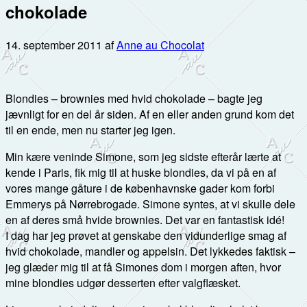
chokolade
14. september 2011
af
Anne au Chocolat
Blondies – brownies med hvid chokolade – bagte jeg
jævnligt for en del år siden. Af en eller anden grund kom det
til en ende, men nu starter jeg igen.
Min kære veninde Simone, som jeg sidste efterår lærte at
kende i Paris, fik mig til at huske blondies, da vi på en af
vores mange gåture i de københavnske gader kom forbi
Emmerys på Nørrebrogade. Simone syntes, at vi skulle dele
en af deres små hvide brownies. Det var en fantastisk idé!
I dag har jeg prøvet at genskabe den vidunderlige smag af
hvid chokolade, mandler og appelsin. Det lykkedes faktisk –
jeg glæder mig til at få Simones dom i morgen aften, hvor
mine blondies udgør desserten efter valgflæsket.