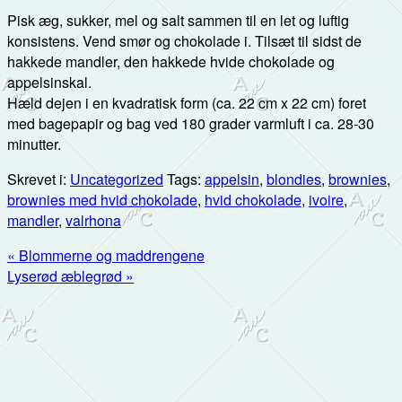
Pisk æg, sukker, mel og salt sammen til en let og luftig
konsistens. Vend smør og chokolade i. Tilsæt til sidst de
hakkede mandler, den hakkede hvide chokolade og
appelsinskal.
Hæld dejen i en kvadratisk form (ca. 22 cm x 22 cm) foret
med bagepapir og bag ved 180 grader varmluft i ca. 28-30
minutter.
Skrevet i:
Uncategorized
Tags:
appelsin
,
blondies
,
brownies
,
brownies med hvid chokolade
,
hvid chokolade
,
ivoire
,
mandler
,
valrhona
Previous
« Blommerne og maddrengene
Post:
Next
Lyserød æblegrød »
Post:
Primær
Sidebar