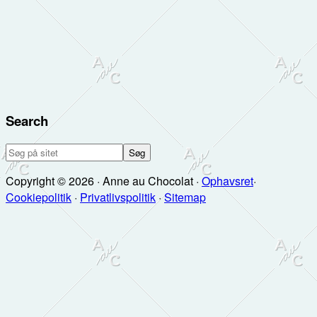
Search
Søg
på
Copyright © 2026 · Anne au Chocolat ·
Ophavsret
·
sitet
Cookiepolitik
·
Privatlivspolitik
·
Sitemap