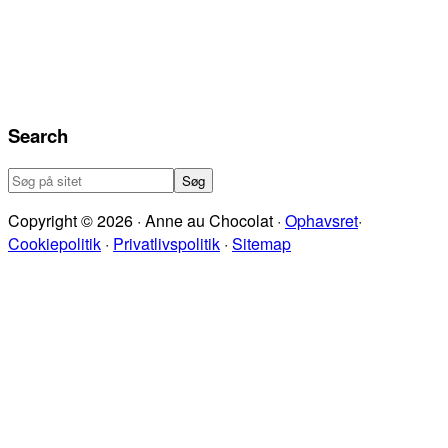
Search
Søg
på
Copyright © 2026 · Anne au Chocolat ·
Ophavsret
·
sitet
Cookiepolitik
·
Privatlivspolitik
·
Sitemap