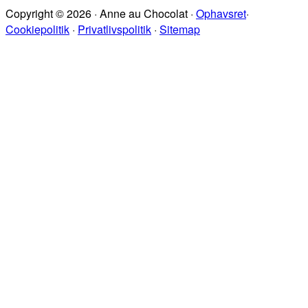
på
Copyright © 2026 · Anne au Chocolat ·
Ophavsret
·
sitet
Cookiepolitik
·
Privatlivspolitik
·
Sitemap