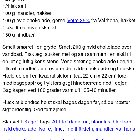
1/4 tsk salt
100 g mandler, hakket
100 g hvid chokolade, gerne
Ivoire 35%
fra Valrhona, hakket
1 øko lime, reven skal af
150 g hindbær
Smelt smørret i en gryde. Smelt 200 g hvid chokolade over
vandbad. Pisk æg, sukker, mel og salt sammen i en skål til
en let og luftig konsistens. Vend smør og chokolade i dejen.
Tilsæt mandler, den resterende hvide chokolade og limeskal.
Hæld dejen i en kvadratisk form (ca. 22 cm x 22 cm) foret
med bagepapir og tryk forsigtigt hindbærrene ned i dejen.
Bag kagen ved 180 grader varmluft i 35-40 minutter.
Husk at blondies helst skal bages dagen før, så de “sætter
sig” ordentlig! God fornøjelse.
Skrevet i:
Kager
Tags:
ALT for damerne
,
blondies
,
hindbær
,
hvid chokolade
,
ivoire
,
lime
,
line thit klein
,
mandler
,
valrhona