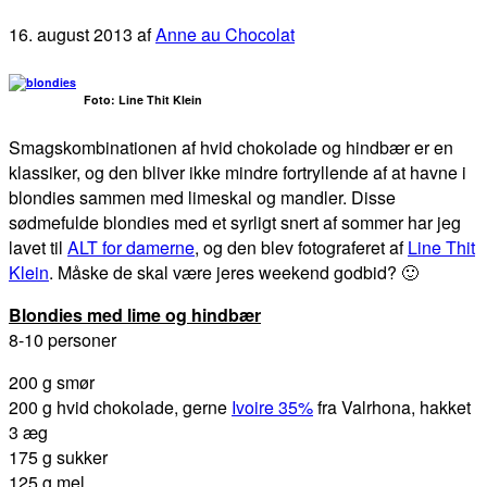
16. august 2013
af
Anne au Chocolat
Foto: Line Thit Klein
Smagskombinationen af hvid chokolade og hindbær er en
klassiker, og den bliver ikke mindre fortryllende af at havne i
blondies sammen med limeskal og mandler. Disse
sødmefulde blondies med et syrligt snert af sommer har jeg
lavet til
ALT for damerne
, og den blev fotograferet af
Line Thit
Klein
. Måske de skal være jeres weekend godbid? 🙂
Blondies med lime og hindbær
8-10 personer
200 g smør
200 g hvid chokolade, gerne
Ivoire 35%
fra Valrhona, hakket
3 æg
175 g sukker
125 g mel