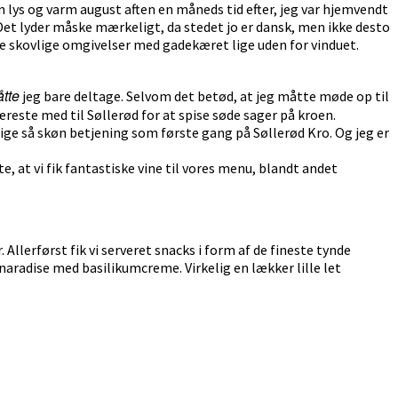
 en lys og varm august aften en måneds tid efter, jeg var hjemvendt
Det lyder måske mærkeligt, da stedet jo er dansk, men ikke desto
e skovlige omgivelser med gadekæret lige uden for vinduet.
tte
jeg bare deltage. Selvom det betød, at jeg måtte møde op til
este med til Søllerød for at spise søde sager på kroen.
 lige så skøn betjening som første gang på Søllerød Kro. Og jeg er
, at vi fik fantastiske vine til vores menu, blandt andet
Allerførst fik vi serveret snacks i form af de fineste tynde
aradise med basilikumcreme. Virkelig en lækker lille let