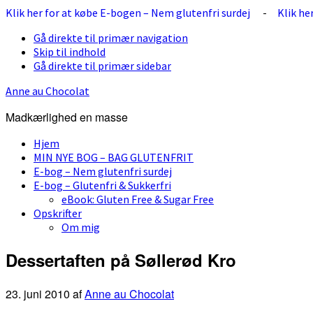
Klik her for at købe E-bogen – Nem glutenfri surdej
-
Klik he
Gå direkte til primær navigation
Skip til indhold
Gå direkte til primær sidebar
Anne au Chocolat
Madkærlighed en masse
Hjem
MIN NYE BOG – BAG GLUTENFRIT
E-bog – Nem glutenfri surdej
E-bog – Glutenfri & Sukkerfri
eBook: Gluten Free & Sugar Free
Opskrifter
Om mig
Dessertaften på Søllerød Kro
23. juni 2010
af
Anne au Chocolat