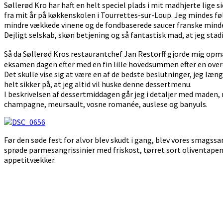
Søllerød Kro har haft en helt speciel plads i mit madhjerte lige s
fra mit år på køkkenskolen i Tourrettes-sur-Loup. Jeg mindes fø
mindre vækkede vinene og de fondbaserede saucer franske minder
Dejligt selskab, skøn betjening og så fantastisk mad, at jeg stad
Så da Søllerød Kros restaurantchef Jan Restorff gjorde mig opm
eksamen dagen efter med en fin lille hovedsummen efter en overd
Det skulle vise sig at være en af de bedste beslutninger, jeg læng
helt sikker på, at jeg altid vil huske denne dessertmenu.
I beskrivelsen af dessertmiddagen går jeg i detaljer med maden, m
champagne, meursault, vosne romanée, auslese og banyuls.
Før den søde fest for alvor blev skudt i gang, blev vores smagssan
sprøde parmesangrissinier med friskost, tørret sort oliventapen
appetitvækker.