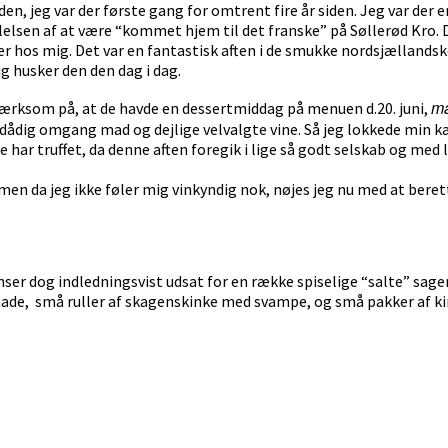
iden, jeg var der første gang for omtrent fire år siden. Jeg var der
lelsen af at være “kommet hjem til det franske” på Søllerød Kro. 
 hos mig. Det var en fantastisk aften i de smukke nordsjællandsk
ig husker den den dag i dag.
må
ærksom på, at de havde en dessertmiddag på menuen d.20. juni,
ådig omgang mad og dejlige velvalgte vine. Så jeg lokkede min kær
e har truffet, da denne aften foregik i lige så godt selskab og med
en da jeg ikke føler mig vinkyndig nok, nøjes jeg nu med at berette
ser dog indledningsvist udsat for en række spiselige “salte” sager. 
ade, små ruller af skagenskinke med svampe, og små pakker af kin