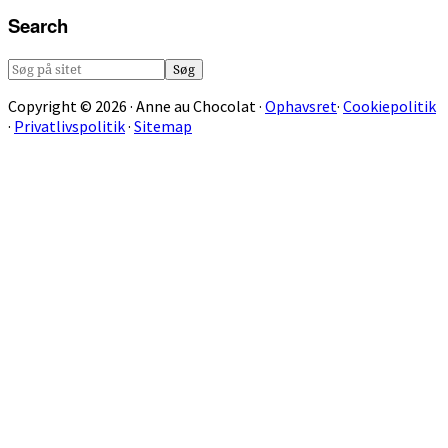
Search
Søg
på
Copyright © 2026 · Anne au Chocolat ·
Ophavsret
·
Cookiepolitik
sitet
·
Privatlivspolitik
·
Sitemap