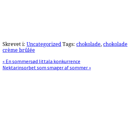
Skrevet i:
Uncategorized
Tags:
chokolade
,
chokolade
crème brûlée
Previous
« En sommersød Iittala konkurrence
Post:
Next
Nektarinsorbet som smager af sommer »
Post:
Primær
Sidebar