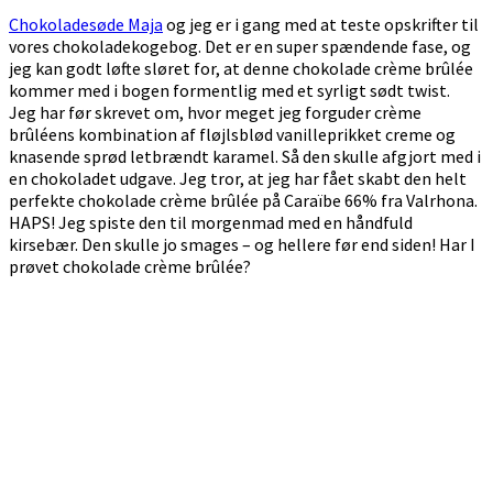
Chokoladesøde Maja
og jeg er i gang med at teste opskrifter til
vores chokoladekogebog. Det er en super spændende fase, og
jeg kan godt løfte sløret for, at denne chokolade crème brûlée
kommer med i bogen formentlig med et syrligt sødt twist.
Jeg har før skrevet om, hvor meget jeg forguder crème
brûléens kombination af fløjlsblød vanilleprikket creme og
knasende sprød letbrændt karamel. Så den skulle afgjort med i
en chokoladet udgave. Jeg tror, at jeg har fået skabt den helt
perfekte chokolade crème brûlée på Caraïbe 66% fra Valrhona.
HAPS! Jeg spiste den til morgenmad med en håndfuld
kirsebær. Den skulle jo smages – og hellere før end siden! Har I
prøvet chokolade crème brûlée?