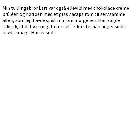
Min tvillingebror Lars var også ellevild med chokolade crème
brûléen og nød den med et glas Zacapa rom til selv samme
aften, som jeg havde spist min om morgenen. Han sagde
faktisk, at det var noget nær det lækreste, han nogensinde
havde smagt. Han er sød!