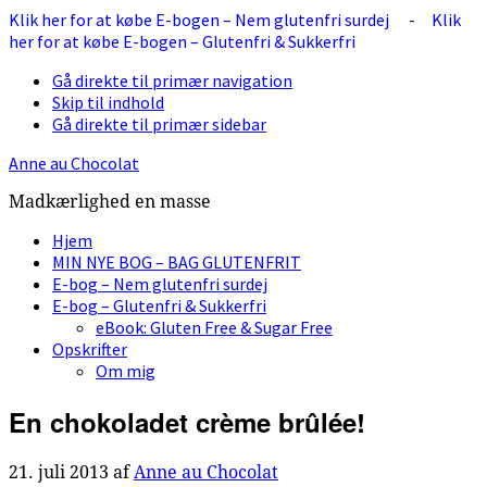
Klik her for at købe E-bogen – Nem glutenfri surdej
-
Klik
her for at købe E-bogen – Glutenfri & Sukkerfri
Gå direkte til primær navigation
Skip til indhold
Gå direkte til primær sidebar
Anne au Chocolat
Madkærlighed en masse
Hjem
MIN NYE BOG – BAG GLUTENFRIT
E-bog – Nem glutenfri surdej
E-bog – Glutenfri & Sukkerfri
eBook: Gluten Free & Sugar Free
Opskrifter
Om mig
En chokoladet crème brûlée!
21. juli 2013
af
Anne au Chocolat