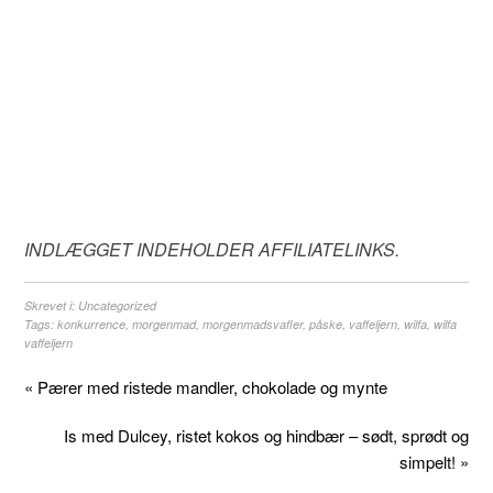
INDLÆGGET INDEHOLDER AFFILIATELINKS.
Skrevet i:
Uncategorized
Tags:
konkurrence
,
morgenmad
,
morgenmadsvafler
,
påske
,
vaffeljern
,
wilfa
,
wilfa
vaffeljern
« Pærer med ristede mandler, chokolade og mynte
Is med Dulcey, ristet kokos og hindbær – sødt, sprødt og
simpelt! »