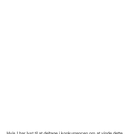
Hvis I har lyst til at deltage i konkurrencen om at vinde dette