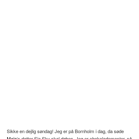
Sikke en dejlig søndag! Jeg er på Bornholm i dag, da søde
Maja
‘s datter Sia Sky skal døbes. Jeg er chokolademoster, så