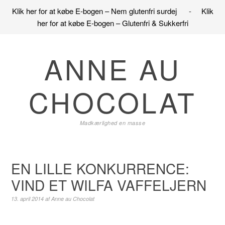
Klik her for at købe E-bogen – Nem glutenfri surdej
-
Klik
her for at købe E-bogen – Glutenfri & Sukkerfri
Gå
Skip
Gå
direkte
til
direkte
ANNE AU
til
indhold
til
primær
primær
CHOCOLAT
navigation
sidebar
Madkærlighed en masse
EN LILLE KONKURRENCE:
VIND ET WILFA VAFFELJERN
13. april 2014
af
Anne au Chocolat