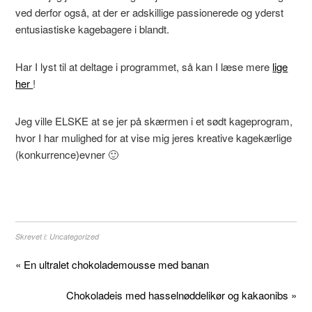
ved derfor også, at der er adskillige passionerede og yderst
entusiastiske kagebagere i blandt.
Har I lyst til at deltage i programmet, så kan I læse mere
lige
her
!
Jeg ville ELSKE at se jer på skærmen i et sødt kageprogram,
hvor I har mulighed for at vise mig jeres kreative kagekærlige
(konkurrence)evner 🙂
Skrevet i:
Uncategorized
« En ultralet chokolademousse med banan
Chokoladeis med hasselnøddelikør og kakaonibs »