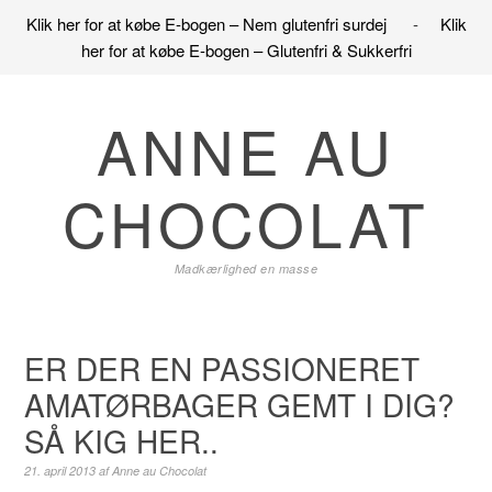
Klik her for at købe E-bogen – Nem glutenfri surdej
-
Klik
her for at købe E-bogen – Glutenfri & Sukkerfri
Gå
Skip
Gå
direkte
til
direkte
ANNE AU
til
indhold
til
primær
primær
CHOCOLAT
navigation
sidebar
Madkærlighed en masse
ER DER EN PASSIONERET
AMATØRBAGER GEMT I DIG?
SÅ KIG HER..
21. april 2013
af
Anne au Chocolat