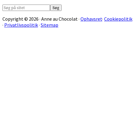
Søg
på
Copyright © 2026 · Anne au Chocolat ·
Ophavsret
·
Cookiepolitik
sitet
·
Privatlivspolitik
·
Sitemap