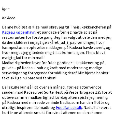
igen
Kh Anne
Denne hudløst ærlige mail skrev jeg til Theis, køkkenchefen på
Kadeau København
, et par dage efter jeg havde spist på
restauranten for første gang. Jeg har valgt at dele den med jer,
da den skildrer i nøjagtige skåret_ud_i_pap vendinger, hvor
kæmpestor en oplevelse middagen på Kadeau havde været, og
hvor meget jeg glædede mig til at komme igen. Theis blev i
øvrigt glad for min mail!
Madkærligheden lever for fulde gardiner – i køkkenet og på
gulvet – på Kadeau i saft og kraft med moderne og modige
serveringer og forrygende formidling deraf. Mit hjerte banker
faktisk lige nu bare ved tanken!
Der skulle kun gå lidt over en måned, før jeg atter vendte
snuden mod Kadeau ved Sorte Hest på Vesterbrogade 135 for at
opleve samme madkærlighed. Lørdag aften spiste jeg nemlig
på Kadeau med min søde veninde Nadia, som har den flotte og
utroligt inspirerende madblog
Foodfanatic.dk
. Nadia har været
hurtig og allerede smukt foreviget aftenen og den skønne