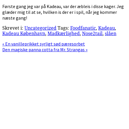
Første gang jeg var på Kadeau, var der æbleis i disse kager. Jeg
glæder mig til at se, hvilken is der er i spil, når jeg kommer
næste gang!
Skrevet i:
Uncategorized
Tags:
Foodfanatic
,
Kadeau
,
Kadeau København
,
Madkærlighed
,
Nose2tail
,
slåen
Previous
« En vanilleprikket syrligt sød pæresorbet
Post:
Next
Den magiske panna cotta fra Mr. Strangas »
Post:
Primær
Sidebar