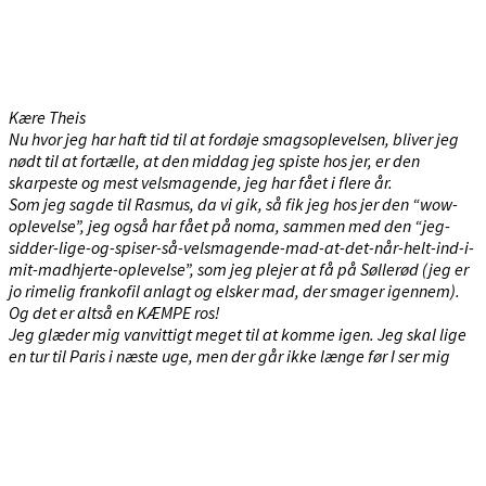
Kære Theis
Nu hvor jeg har haft tid til at fordøje smagsoplevelsen, bliver jeg
nødt til at fortælle, at den middag jeg spiste hos jer, er den
skarpeste og mest velsmagende, jeg har fået i flere år.
Som jeg sagde til Rasmus, da vi gik, så fik jeg hos jer den “wow-
oplevelse”, jeg også har fået på noma, sammen med den “jeg-
sidder-lige-og-spiser-så-velsmagende-mad-at-det-når-helt-ind-i-
mit-madhjerte-oplevelse”, som jeg plejer at få på Søllerød (jeg er
jo rimelig frankofil anlagt og elsker mad, der smager igennem).
Og det er altså en KÆMPE ros!
Jeg glæder mig vanvittigt meget til at komme igen. Jeg skal lige
en tur til Paris i næste uge, men der går ikke længe før I ser mig