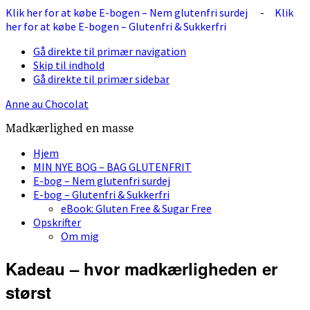
Klik her for at købe E-bogen – Nem glutenfri surdej
-
Klik
her for at købe E-bogen – Glutenfri & Sukkerfri
Gå direkte til primær navigation
Skip til indhold
Gå direkte til primær sidebar
Anne au Chocolat
Madkærlighed en masse
Hjem
MIN NYE BOG – BAG GLUTENFRIT
E-bog – Nem glutenfri surdej
E-bog – Glutenfri & Sukkerfri
eBook: Gluten Free & Sugar Free
Opskrifter
Om mig
Kadeau – hvor madkærligheden er
størst