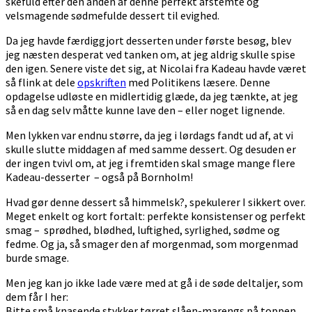
skefuld efter den anden af denne perfekt afstemte og
velsmagende sødmefulde dessert til evighed.
Da jeg havde færdiggjort desserten under første besøg, blev
jeg næsten desperat ved tanken om, at jeg aldrig skulle spise
den igen. Senere viste det sig, at Nicolai fra Kadeau havde været
så flink at dele
opskriften
med Politikens læsere. Denne
opdagelse udløste en midlertidig glæde, da jeg tænkte, at jeg
så en dag selv måtte kunne lave den – eller noget lignende.
Men lykken var endnu større, da jeg i lørdags fandt ud af, at vi
skulle slutte middagen af med samme dessert. Og desuden er
der ingen tvivl om, at jeg i fremtiden skal smage mange flere
Kadeau-desserter – også på Bornholm!
Hvad gør denne dessert så himmelsk?, spekulerer I sikkert over.
Meget enkelt og kort fortalt: perfekte konsistenser og perfekt
smag – sprødhed, blødhed, luftighed, syrlighed, sødme og
fedme. Og ja, så smager den af morgenmad, som morgenmad
burde smage.
Men jeg kan jo ikke lade være med at gå i de søde deltaljer, som
dem får I her:
Bitte små knasende stykker tørret slåen-marengs på toppen