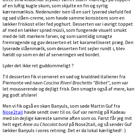
af en luftig kugle skum, som skjulte en fin og syrlig
kærnemælksis. Nedenunder isen lå en sart lyserød skefuld fed
og sød slåen-creme, som havde samme konsistens som en
lækker friskost eller fed yoghurt. Desserten var i øvrigt toppet
af med en lækker sprød müsli, som fungerede visuelt smukt
med de lidt mørkere farver, og som samtidig smagte
fremragende og gav desserten et let karamelliseret præg. Den
lyserøde slåenmælk, som desserten fint sejler rundt i, blev
hældt op som en del af serveringen ved bordet.
Lyder det ikke ret guddommeligt ?
Til desserten fik vi serveret en sød og knaldrød italiener fra
Piemonte ved navn
Cascina Riveri Brachetto ”Birbet”
, som var
let mousserende og dejligt frisk. Den smagte også af mere, kan
jeg godt afsløre!
Men vi fik også en skøn Banyuls, som søde Martin Guf fra
Nose2tail
havde sendt over til os. Guf var nemlig på Kadeau
med sin dejlige kæreste samme aften som os. Først får jeg mit
helt eget
Anne au Chocolat bord
på Nose2tail, og så sender Guf
lækker Banyuls i vores retning. Det er da lokal kærlighed! : )