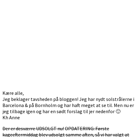
Kære alle,
Jeg beklager tavsheden på bloggen! Jeg har nydt solstrålerne i
Barcelona & på Bornholm og har haft meget at se til. Men nu er
jeg tilbage igen og har en sødt forslag til jer nedenfor 🙂
Kh Anne
Der er desværre UDSOLGT nu!
OPDATERING: Første
kageeftermiddag blev udsolgt samme aften, så vi har valgt at