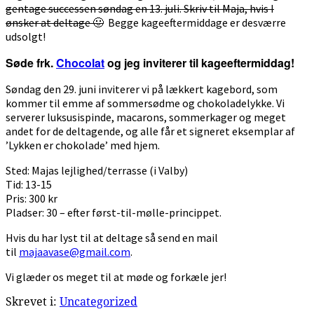
gentage successen søndag en 13. juli. Skriv til Maja, hvis I
ønsker at deltage 🙂
Begge kageeftermiddage er desværre
udsolgt!
Søde frk.
Chocolat
og jeg inviterer til kageeftermiddag!
Søndag den 29. juni inviterer vi på lækkert kagebord, som
kommer til emme af sommersødme og chokoladelykke. Vi
serverer luksusispinde, macarons, sommerkager og meget
andet for de deltagende, og alle får et signeret eksemplar af
’Lykken er chokolade’ med hjem.
Sted: Majas lejlighed/terrasse (i Valby)
Tid: 13-15
Pris: 300 kr
Pladser: 30 – efter først-til-mølle-princippet.
Hvis du har lyst til at deltage så send en mail
til
majaavase@gmail.com
.
Vi glæder os meget til at møde og forkæle jer!
Skrevet i:
Uncategorized