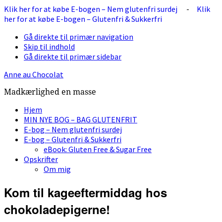
Klik her for at købe E-bogen – Nem glutenfri surdej
-
Klik
her for at købe E-bogen – Glutenfri & Sukkerfri
Gå direkte til primær navigation
Skip til indhold
Gå direkte til primær sidebar
Anne au Chocolat
Madkærlighed en masse
Hjem
MIN NYE BOG – BAG GLUTENFRIT
E-bog – Nem glutenfri surdej
E-bog – Glutenfri & Sukkerfri
eBook: Gluten Free & Sugar Free
Opskrifter
Om mig
Kom til kageeftermiddag hos
chokoladepigerne!