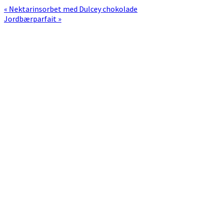
Previous
« Nektarinsorbet med Dulcey chokolade
Post:
Next
Jordbærparfait »
Post:
Primær
Sidebar