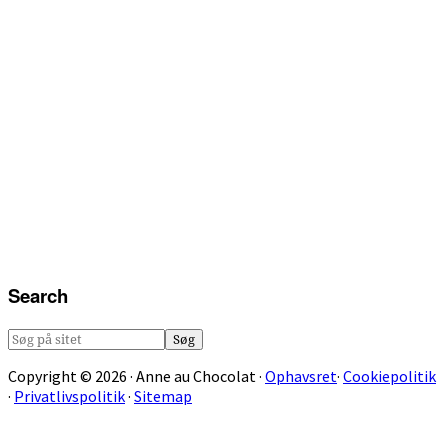
Search
Søg
på
Copyright © 2026 · Anne au Chocolat ·
Ophavsret
·
Cookiepolitik
sitet
·
Privatlivspolitik
·
Sitemap