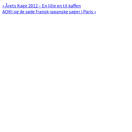
Previous
« Årets Kage 2012 – En lille en til kaffen
Post:
Next
AOKI og de søde fransk-japanske sager i Paris »
Post:
Primær
Sidebar