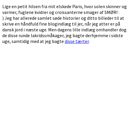
Lige en petit hilsen fra mit elskede Paris, hvor solen skinner og
varmer, fuglene kvidrer og croissanterne smager af SMØR! :
) Jeg har allerede samlet søde historier og ditto billeder til at
skrive en håndfuld fine blogindlæg til jer, når jeg atter er på
dansk jord i næste uge. Men dagens lille indlæg omhandler dog
de disse runde lakridssmåkager, jeg bagte derhjemme i sidste
uge, samtidig med at jeg bagte
disse tærter
.