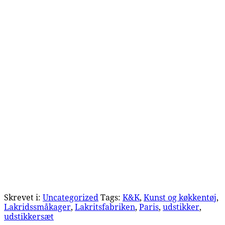
Skrevet i:
Uncategorized
Tags:
K&K
,
Kunst og køkkentøj
,
Lakridssmåkager
,
Lakritsfabriken
,
Paris
,
udstikker
,
udstikkersæt