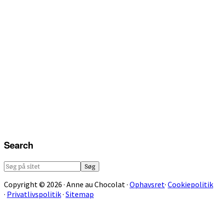
Search
Søg
på
Copyright © 2026 · Anne au Chocolat ·
Ophavsret
·
Cookiepolitik
sitet
·
Privatlivspolitik
·
Sitemap