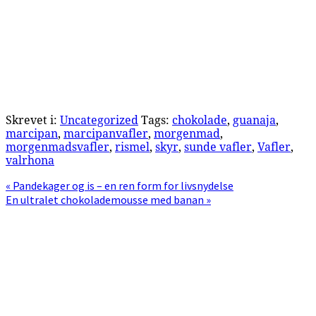
Skrevet i:
Uncategorized
Tags:
chokolade
,
guanaja
,
marcipan
,
marcipanvafler
,
morgenmad
,
morgenmadsvafler
,
rismel
,
skyr
,
sunde vafler
,
Vafler
,
valrhona
Previous
« Pandekager og is – en ren form for livsnydelse
Post:
Next
En ultralet chokolademousse med banan »
Post:
Primær
Sidebar