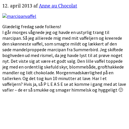
12. april 2013
af
Anne au Chocolat
Glædelig fredag søde folkens!
I går morges vågnede jeg og havde en ustyrlig trang til
marcipan. Så jeg allierede mig med mit vaffeljern og kreerede
den skønneste vaffel, som smagte mildt og lækkert af den
søde mandelproppede marcipan fra Summerbird. Jeg skiftede
boghveden ud med rismel, da jeg havde lyst til at prøve noget
nyt. Det viste sig at være et godt valg. Den lille vaffel toppede
jeg med en ordentlig skefuld skyr, blommebåde, grofthakkede
mandler og lidt chokolade. Morgenmadskærlighed på en
tallerken. Og det tog kun 10 minutter at lave. Har I et
vaffeljern? Hvis ja, så P L E A S E se at komme i gang med at lave
vafler – de er så smukke og smager himmelsk og hyggeligt 🙂