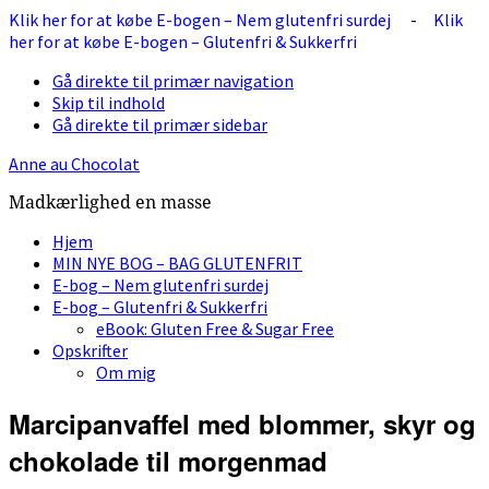
Klik her for at købe E-bogen – Nem glutenfri surdej
-
Klik
her for at købe E-bogen – Glutenfri & Sukkerfri
Gå direkte til primær navigation
Skip til indhold
Gå direkte til primær sidebar
Anne au Chocolat
Madkærlighed en masse
Hjem
MIN NYE BOG – BAG GLUTENFRIT
E-bog – Nem glutenfri surdej
E-bog – Glutenfri & Sukkerfri
eBook: Gluten Free & Sugar Free
Opskrifter
Om mig
Marcipanvaffel med blommer, skyr og
chokolade til morgenmad