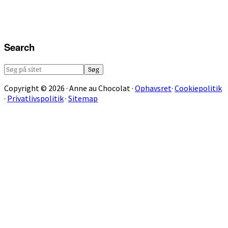
Search
Søg
på
Copyright © 2026 · Anne au Chocolat ·
Ophavsret
·
Cookiepolitik
sitet
·
Privatlivspolitik
·
Sitemap