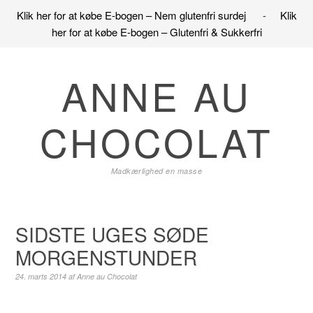
Klik her for at købe E-bogen – Nem glutenfri surdej
-
Klik
her for at købe E-bogen – Glutenfri & Sukkerfri
Gå
Skip
Gå
direkte
til
direkte
ANNE AU
til
indhold
til
primær
primær
CHOCOLAT
navigation
sidebar
Madkærlighed en masse
SIDSTE UGES SØDE
MORGENSTUNDER
24. marts 2014
af
Anne au Chocolat