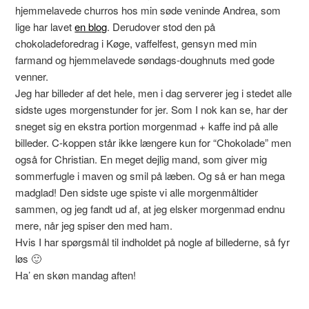
hjemmelavede churros hos min søde veninde Andrea, som
lige har lavet
en blog
. Derudover stod den på
chokoladeforedrag i Køge, vaffelfest, gensyn med min
farmand og hjemmelavede søndags-doughnuts med gode
venner.
Jeg har billeder af det hele, men i dag serverer jeg i stedet alle
sidste uges morgenstunder for jer. Som I nok kan se, har der
sneget sig en ekstra portion morgenmad + kaffe ind på alle
billeder. C-koppen står ikke længere kun for “Chokolade” men
også for Christian. En meget dejlig mand, som giver mig
sommerfugle i maven og smil på læben. Og så er han mega
madglad! Den sidste uge spiste vi alle morgenmåltider
sammen, og jeg fandt ud af, at jeg elsker morgenmad endnu
mere, når jeg spiser den med ham.
Hvis I har spørgsmål til indholdet på nogle af billederne, så fyr
løs 🙂
Ha’ en skøn mandag aften!