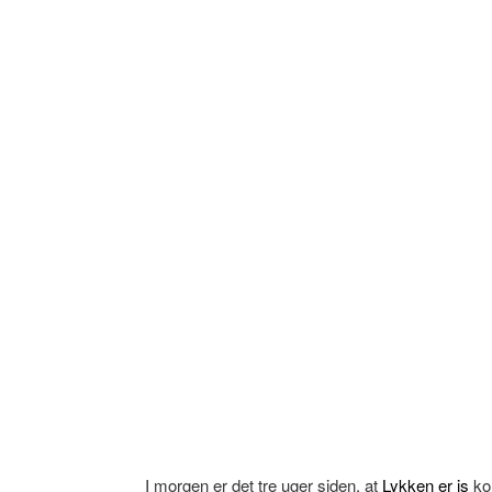
I morgen er det tre uger siden, at
Lykken er is
kom