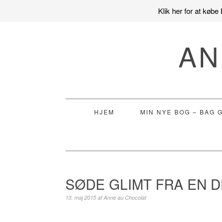
Klik her for at køb
Gå
Skip
Gå
direkte
til
direkte
AN
til
indhold
til
primær
primær
navigation
sidebar
HJEM
MIN NYE BOG – BAG 
SØDE GLIMT FRA EN D
13. maj 2015
af
Anne au Chocolat