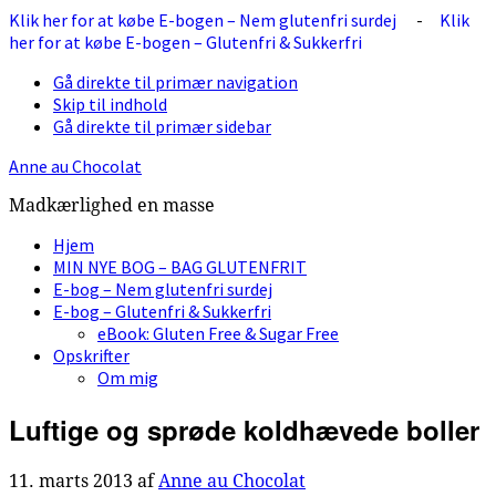
Klik her for at købe E-bogen – Nem glutenfri surdej
-
Klik
her for at købe E-bogen – Glutenfri & Sukkerfri
Gå direkte til primær navigation
Skip til indhold
Gå direkte til primær sidebar
Anne au Chocolat
Madkærlighed en masse
Hjem
MIN NYE BOG – BAG GLUTENFRIT
E-bog – Nem glutenfri surdej
E-bog – Glutenfri & Sukkerfri
eBook: Gluten Free & Sugar Free
Opskrifter
Om mig
Luftige og sprøde koldhævede boller
11. marts 2013
af
Anne au Chocolat