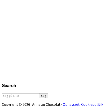
Search
Søg
på
Copyright © 2026 · Anne au Chocolat ·
Ophavsret
·
Cookiepolitik
sitet