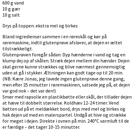
600 g vand
10 g gær
10 g salt
Drys på toppen: ekstra mel og birkes
Bland ingredienser sammen i en røreskål og kør på
røremaskine, indtil glutenprøve afslører, at dejen er æltet
tilstrækkeligt.
Glutenprøven foregår sådan: Dyp hænderne i vand og tag en
klump dej op af skålen. Stræk dejen mellem din hænder. Dejen
skal gerne kunne strækkes og blive nærmest gennemsigtig
uden at gå i stykker. Æltningen kan godt tage op til 20 min.
(NB: Kære Jonas, jeg lavede ingen glutenprøve denne gang,
men efter 25 minutter i røremaskinen, satsede jeg på, at dejen
var god nok – det var den!)
Smør med rapsolie en plastikbøtte eller skål, der tillader dejen
at hæve til dobbelt størrelse. Koldhæv 12-24 timer. Vend
bøtten ud på et meldækket bord, drys med mel og birkes og
hak dejen ud med en malerspartel. Undgå at hive og strække
for meget i dejen. Direkte i ovnen på min. 240°C varmluft til de
er færdige – det tager 10-15 minutter.