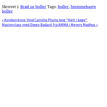
Skrevet i:
Brød og boller
Tags:
boller
,
hjemmebagte
boller
Previous
« Konkurrence: Vind Camilla Plums bog “Helt i kage”
Post:
Next
Masterclass med Diego Badaró fra AMMA i Meyers Madhus »
Post:
Primær
Sidebar