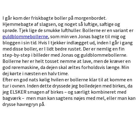
I går kom der friskbagte boller på morgenbordet.
Hjemmebagte af slagsen, og noget så luftige, saftige og
sprøde. Tjek lige de smukke lufthuller. Bollerne er en variant er
guldblommebollerne
, som min ven Jonas bagte til mig og
bloggen i sin tid. Hvis I tjekker indlægget ud, inden I går i gang
med disse boller, er I lidt bedre rustet. Der er nemlig en fin
step-by-step i billeder med Jonas og guldblommebollerne.
Bollerne her er helt tosset nemme at lave, men de kræver en
god røremaskine, da dejen skal æltes forholdsvis længe. Min
dej kørte i næsten en halv time.
Efter en god nats kølig hvilen er bollerne klar til at komme en
tur i ovnen. Inden dette dryssede jeg bolledejen med birkes, da
jeg ELSKER smagen af birkes – og særligt kombineret med
bagværk – men man kan sagtens nøjes med mel, eller man kan
drysse havregryn på.