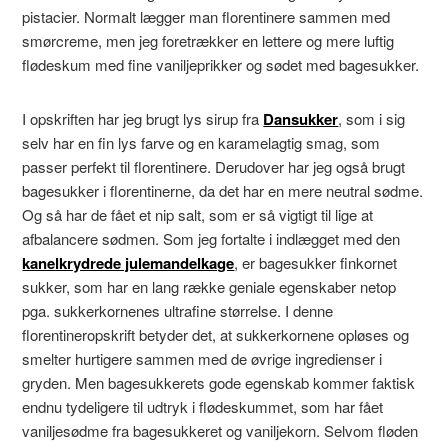
pistacier. Normalt lægger man florentinere sammen med
smørcreme, men jeg foretrækker en lettere og mere luftig
flødeskum med fine vaniljeprikker og sødet med bagesukker.
I opskriften har jeg brugt lys sirup fra
Dansukker
, som i sig
selv har en fin lys farve og en karamelagtig smag, som
passer perfekt til florentinere. Derudover har jeg også brugt
bagesukker i florentinerne, da det har en mere neutral sødme.
Og så har de fået et nip salt, som er så vigtigt til lige at
afbalancere sødmen. Som jeg fortalte i indlægget med den
kanelkrydrede julemandelkage
, er bagesukker finkornet
sukker, som har en lang række geniale egenskaber netop
pga. sukkerkornenes ultrafine størrelse. I denne
florentineropskrift betyder det, at sukkerkornene opløses og
smelter hurtigere sammen med de øvrige ingredienser i
gryden. Men bagesukkerets gode egenskab kommer faktisk
endnu tydeligere til udtryk i flødeskummet, som har fået
vaniljesødme fra bagesukkeret og vaniljekorn. Selvom fløden