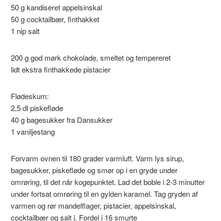
50 g kandiseret appelsinskal
50 g cocktailbær, finthakket
1 nip salt
200 g god mørk chokolade, smeltet og tempereret
lidt ekstra finthakkede pistacier
Flødeskum:
2,5 dl piskefløde
40 g bagesukker fra Dansukker
1 vaniljestang
Forvarm ovnen til 180 grader varmluft. Varm lys sirup,
bagesukker, piskefløde og smør op i en gryde under
omrøring, til det når kogepunktet. Lad det boble i 2-3 minutter
under fortsat omrøring til en gylden karamel. Tag gryden af
varmen og rør mandelflager, pistacier, appelsinskal,
cocktailbær og salt i. Fordel i 16 smurte