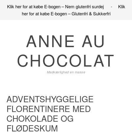
Klik her for at købe E-bogen – Nem glutenfri surdej
-
Klik
her for at købe E-bogen – Glutenfri & Sukkerfri
Gå
Skip
Gå
direkte
til
direkte
ANNE AU
til
indhold
til
primær
primær
CHOCOLAT
navigation
sidebar
Madkærlighed en masse
ADVENTSHYGGELIGE
FLORENTINERE MED
CHOKOLADE OG
FLØDESKUM