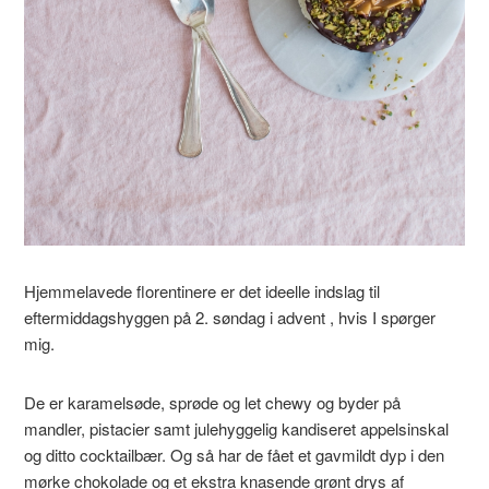
Hjemmelavede florentinere er det ideelle indslag til
eftermiddagshyggen på 2. søndag i advent , hvis I spørger
mig.
De er karamelsøde, sprøde og let chewy og byder på
mandler, pistacier samt julehyggelig kandiseret appelsinskal
og ditto cocktailbær. Og så har de fået et gavmildt dyp i den
mørke chokolade og et ekstra knasende grønt drys af