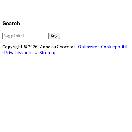
Search
Søg
på
Copyright © 2026 · Anne au Chocolat ·
Ophavsret
·
Cookiepolitik
sitet
·
Privatlivspolitik
·
Sitemap