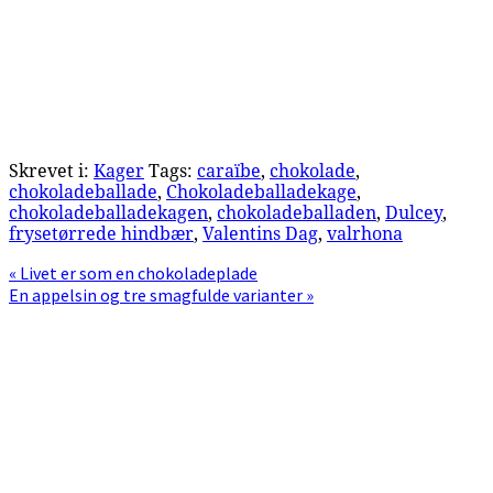
Skrevet i:
Kager
Tags:
caraïbe
,
chokolade
,
chokoladeballade
,
Chokoladeballadekage
,
chokoladeballadekagen
,
chokoladeballaden
,
Dulcey
,
frysetørrede hindbær
,
Valentins Dag
,
valrhona
Previous
« Livet er som en chokoladeplade
Post:
Next
En appelsin og tre smagfulde varianter »
Post:
Primær
Sidebar