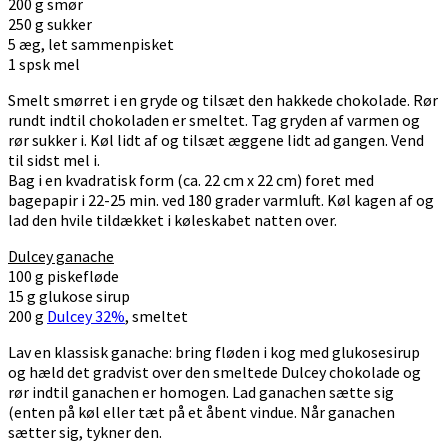
200 g smør
250 g sukker
5 æg, let sammenpisket
1 spsk mel
Smelt smørret i en gryde og tilsæt den hakkede chokolade. Rør
rundt indtil chokoladen er smeltet. Tag gryden af varmen og
rør sukker i. Køl lidt af og tilsæt æggene lidt ad gangen. Vend
til sidst mel i.
Bag i en kvadratisk form (ca. 22 cm x 22 cm) foret med
bagepapir i 22-25 min. ved 180 grader varmluft. Køl kagen af og
lad den hvile tildækket i køleskabet natten over.
Dulcey ganache
100 g piskefløde
15 g glukose sirup
200 g
Dulcey 32%
, smeltet
Lav en klassisk ganache: bring fløden i kog med glukosesirup
og hæld det gradvist over den smeltede Dulcey chokolade og
rør indtil ganachen er homogen. Lad ganachen sætte sig
(enten på køl eller tæt på et åbent vindue. Når ganachen
sætter sig, tykner den.