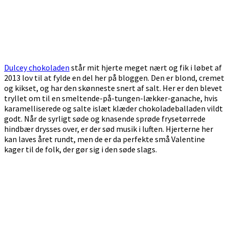
Dulcey chokoladen
står mit hjerte meget nært og fik i løbet af
2013 lov til at fylde en del her på bloggen. Den er blond, cremet
og kikset, og har den skønneste snert af salt. Her er den blevet
tryllet om til en smeltende-på-tungen-lækker-ganache, hvis
karamelliserede og salte islæt klæder chokoladeballaden vildt
godt. Når de syrligt søde og knasende sprøde frysetørrede
hindbær drysses over, er der sød musik i luften. Hjerterne her
kan laves året rundt, men de er da perfekte små Valentine
kager til de folk, der gør sig i den søde slags.