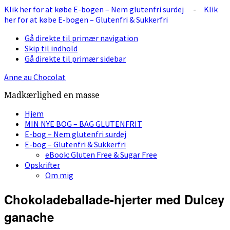
Klik her for at købe E-bogen – Nem glutenfri surdej
-
Klik
her for at købe E-bogen – Glutenfri & Sukkerfri
Gå direkte til primær navigation
Skip til indhold
Gå direkte til primær sidebar
Anne au Chocolat
Madkærlighed en masse
Hjem
MIN NYE BOG – BAG GLUTENFRIT
E-bog – Nem glutenfri surdej
E-bog – Glutenfri & Sukkerfri
eBook: Gluten Free & Sugar Free
Opskrifter
Om mig
Chokoladeballade-hjerter med Dulcey
ganache