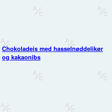
Chokoladeis med hasselnøddelikør
og kakaonibs