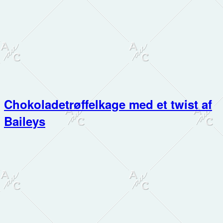
Chokoladetrøffelkage med et twist af
Baileys