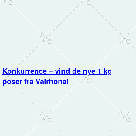
Konkurrence – vind de nye 1 kg
poser fra Valrhona!