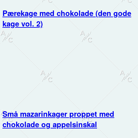
Pærekage med chokolade (den gode
kage vol. 2)
Små mazarinkager proppet med
chokolade og appelsinskal