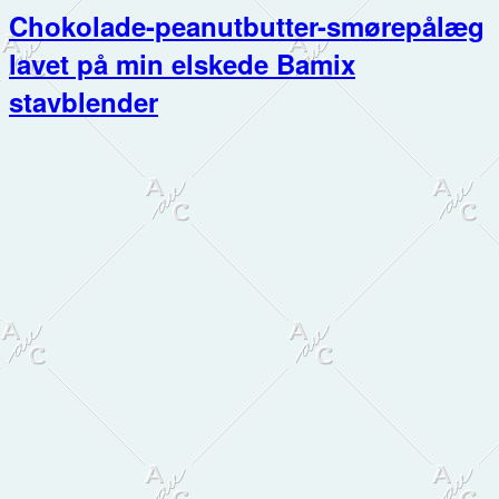
Chokolade-peanutbutter-smørepålæg
lavet på min elskede Bamix
stavblender