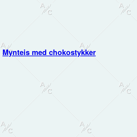
Mynteis med chokostykker