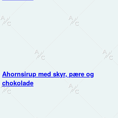
Ahornsirup med skyr, pære og
chokolade