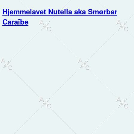
Hjemmelavet Nutella aka Smørbar
Caraïbe