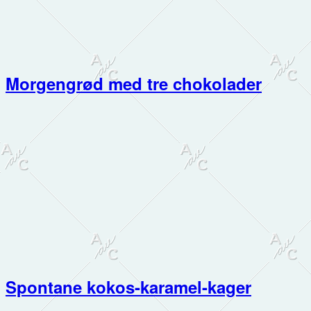
Morgengrød med tre chokolader
Spontane kokos-karamel-kager