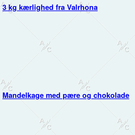
3 kg kærlighed fra Valrhona
Mandelkage med pære og chokolade
Primær
Sidebar