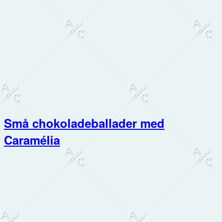
Små chokoladeballader med
Caramélia