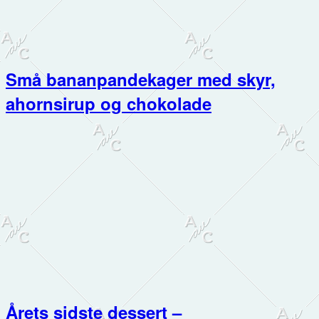
Små bananpandekager med skyr,
ahornsirup og chokolade
Årets sidste dessert –