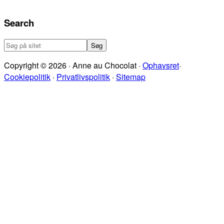
Search
Søg
på
Copyright © 2026 · Anne au Chocolat ·
Ophavsret
·
sitet
Cookiepolitik
·
Privatlivspolitik
·
Sitemap