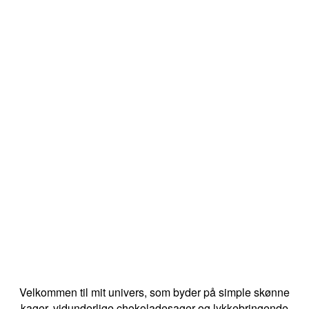
Velkommen til mit univers, som byder på simple skønne
kager, vidunderlige chokoladesager og lykkebringende