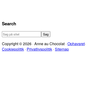
Search
Søg
på
Copyright © 2026 · Anne au Chocolat ·
Ophavsret
·
sitet
Cookiepolitik
·
Privatlivspolitik
·
Sitemap