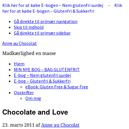
Klik her for at købe E-bogen – Nem glutenfri surdej
-
Klik
her for at købe E-bogen – Glutenfri & Sukkerfri
Gå direkte til primær navigation
Skip til indhold
Gå direkte til primær sidebar
Anne au Chocolat
Madkærlighed en masse
Hjem
MIN NYE BOG – BAG GLUTENFRIT
E-bog – Nem glutenfri surdej
E-bog – Glutenfri & Sukkerfri
eBook: Gluten Free & Sugar Free
Opskrifter
Om mig
Chocolate and Love
23. marts 2011
af
Anne au Chocolat