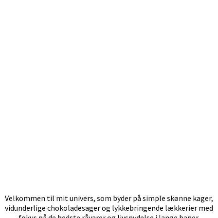
Velkommen til mit univers, som byder på simple skønne kager,
vidunderlige chokoladesager og lykkebringende lækkerier med
fokus på de bedste råvarer og livsnydelse i lange baner.