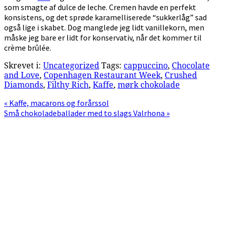
som smagte af dulce de leche. Cremen havde en perfekt
konsistens, og det sprøde karamelliserede “sukkerlåg” sad
også lige i skabet. Dog manglede jeg lidt vanillekorn, men
måske jeg bare er lidt for konservativ, når det kommer til
crème brûlée.
Skrevet i:
Uncategorized
Tags:
cappuccino
,
Chocolate
and Love
,
Copenhagen Restaurant Week
,
Crushed
Diamonds
,
Filthy Rich
,
Kaffe
,
mørk chokolade
Previous
« Kaffe, macarons og forårssol
Post:
Next
Små chokoladeballader med to slags Valrhona »
Post:
Primær
Sidebar