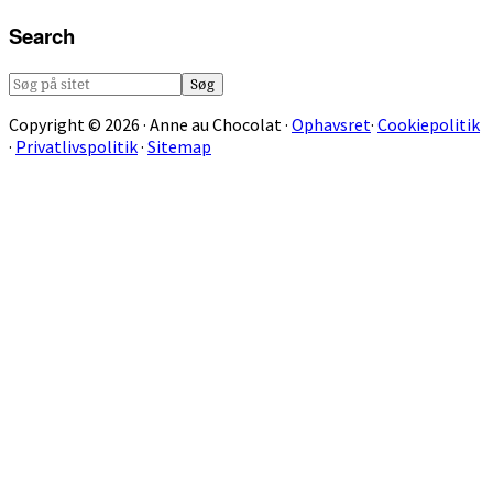
Search
Søg
på
Copyright © 2026 · Anne au Chocolat ·
Ophavsret
·
Cookiepolitik
sitet
·
Privatlivspolitik
·
Sitemap