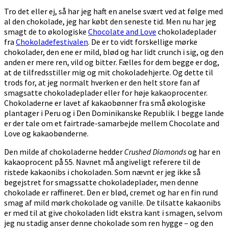
Tro det eller ej, så har jeg haft en anelse svært ved at følge med
al den chokolade, jeg har købt den seneste tid. Men nu har jeg
smagt de to økologiske
Chocolate and Love
chokoladeplader
fra
Chokoladefestivalen
. De er to vidt forskellige mørke
chokolader, den ene er mild, blød og har lidt crunch i sig, og den
anden er mere ren, vild og bitter. Fælles for dem begge er dog,
at de tilfredsstiller mig og mit chokoladehjerte. Og dette til
trods for, at jeg normalt hverken er den helt store fan af
smagsatte chokoladeplader eller for høje kakaoprocenter.
Chokoladerne er lavet af kakaobønner fra små økologiske
plantager i Peru og i Den Dominikanske Republik. I begge lande
er der tale om et fairtrade-samarbejde mellem Chocolate and
Love og kakaobønderne.
Den milde af chokoladerne hedder
Crushed Diamonds
og har en
kakaoprocent på 55. Navnet må angiveligt referere til de
ristede kakaonibs i chokoladen. Som nævnt er jeg ikke så
begejstret for smagssatte chokoladeplader, men denne
chokolade er raffineret. Den er blød, cremet og har en fin rund
smag af mild mørk chokolade og vanille. De tilsatte kakaonibs
er med til at give chokoladen lidt ekstra kant i smagen, selvom
jeg nu stadig anser denne chokolade som ren hygge – og den