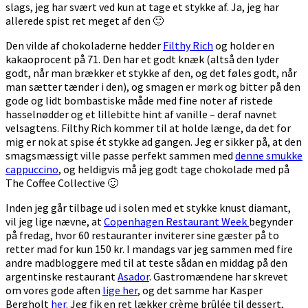
slags, jeg har svært ved kun at tage et stykke af. Ja, jeg har
allerede spist ret meget af den 🙂
Den vilde af chokoladerne hedder
Filthy Rich
og holder en
kakaoprocent på 71. Den har et godt knæk (altså den lyder
godt, når man brækker et stykke af den, og det føles godt, når
man sætter tænder i den), og smagen er mørk og bitter på den
gode og lidt bombastiske måde med fine noter af ristede
hasselnødder og et lillebitte hint af vanille – deraf navnet
velsagtens. Filthy Rich kommer til at holde længe, da det for
mig er nok at spise ét stykke ad gangen. Jeg er sikker på, at den
smagsmæssigt ville passe perfekt sammen med
denne smukke
cappuccino
, og heldigvis må jeg godt tage chokolade med på
The Coffee Collective 🙂
Inden jeg går tilbage ud i solen med et stykke knust diamant,
vil jeg lige nævne, at
Copenhagen Restaurant Week
begynder
på fredag, hvor 60 restauranter inviterer sine gæster på to
retter mad for kun 150 kr. I mandags var jeg sammen med fire
andre madbloggere med til at teste sådan en middag på den
argentinske restaurant
Asador
. Gastromændene har skrevet
om vores gode aften
lige her
, og det samme har Kasper
Bergholt
her.
Jeg fik en ret lækker crème brûlée til dessert,