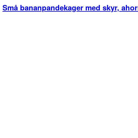
Små bananpandekager med skyr, ahor
Primær
Sidebar