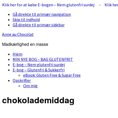
Klik her for at købe E-bogen – Nem glutenfri surdej
-
Klik he
Gå direkte til primær navigation
Skip til indhold
Gå direkte til primær sidebar
Anne au Chocolat
Madkærlighed en masse
Hjem
MIN NYE BOG – BAG GLUTENFRIT
E-bog – Nem glutenfri surdej
E-bog – Glutenfri & Sukkerfri
eBook: Gluten Free & Sugar Free
Opskrifter
Om mig
chokolademiddag