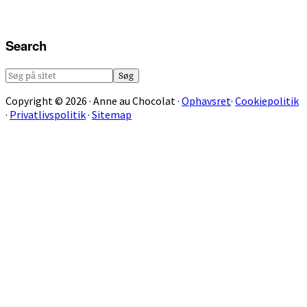
Search
Søg
på
Copyright © 2026 · Anne au Chocolat ·
Ophavsret
·
Cookiepolitik
sitet
·
Privatlivspolitik
·
Sitemap