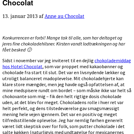
Chocolat
13. januar 2013
af
Anne au Chocolat
Konkurrencen er forbi! Mange tak til alle, som har deltaget og
jeres fine chokoladehilsner. Kirsten vandt lodtrækningen og har
fået besked 🙂
Sidst i november var jeg inviteret til en dejlig
chokolademiddag
hos Hotel Chocolat
, som var proppet med kakaobønner og
chokolade fra start til slut. Det var en livsnydende lækker og
utroligt balanceret madoplevelse. Mit chokoladehjerte kan
klare store mængder, men jeg havde også opfattelsen af, at
mine medspisere rundt om bordet – som måske ikke var helt så
chokovante som mig – fik den helt rigtige dosis chokolade
uden, at det blev for meget. Chokoladens rolle i hver ret var
helt perfekt, og dens tilstedeværelse gav smagsmæssigt
mening hele vejen igennem. Det var en positiv og meget
tilfredsstillende oplevelse. Jeg har nemlig førhen generelt
været lidt skeptisk over for folk, som putter chokolade i det
salte køkken (naturligvis med undtagelse for mexicanernes