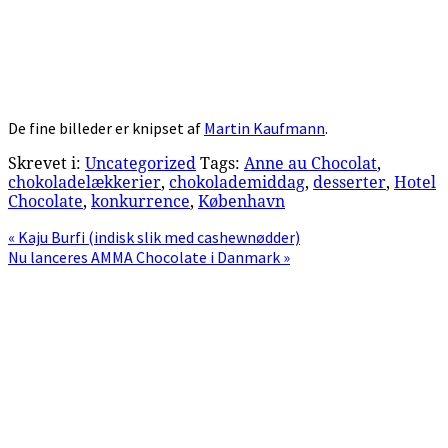
De fine billeder er knipset af
Martin Kaufmann
.
Skrevet i:
Uncategorized
Tags:
Anne au Chocolat
,
chokoladelækkerier
,
chokolademiddag
,
desserter
,
Hotel
Chocolate
,
konkurrence
,
København
Previous
« Kaju Burfi (indisk slik med cashewnødder)
Post:
Next
Nu lanceres AMMA Chocolate i Danmark »
Post:
Primær
Sidebar