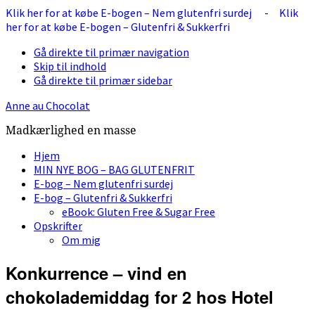
Klik her for at købe E-bogen – Nem glutenfri surdej
-
Klik
her for at købe E-bogen – Glutenfri & Sukkerfri
Gå direkte til primær navigation
Skip til indhold
Gå direkte til primær sidebar
Anne au Chocolat
Madkærlighed en masse
Hjem
MIN NYE BOG – BAG GLUTENFRIT
E-bog – Nem glutenfri surdej
E-bog – Glutenfri & Sukkerfri
eBook: Gluten Free & Sugar Free
Opskrifter
Om mig
Konkurrence – vind en
chokolademiddag for 2 hos Hotel