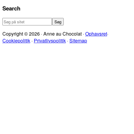
Search
Søg
på
Copyright © 2026 · Anne au Chocolat ·
Ophavsret
·
sitet
Cookiepolitik
·
Privatlivspolitik
·
Sitemap