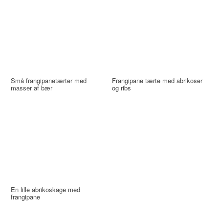
Små frangipanetærter med
Frangipane tærte med abrikoser
masser af bær
og ribs
En lille abrikoskage med
frangipane