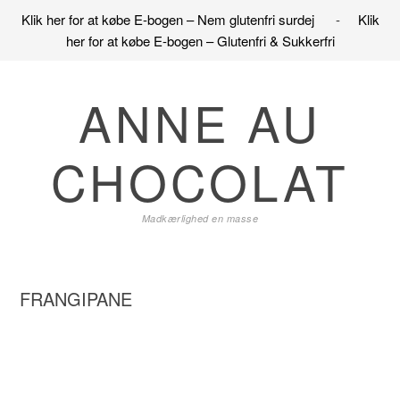
Klik her for at købe E-bogen – Nem glutenfri surdej
-
Klik
her for at købe E-bogen – Glutenfri & Sukkerfri
Gå
Skip
Gå
direkte
til
direkte
ANNE AU
til
indhold
til
primær
primær
CHOCOLAT
navigation
sidebar
Madkærlighed en masse
FRANGIPANE