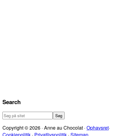
Search
Søg
på
Copyright © 2026 · Anne au Chocolat ·
Ophavsret
·
sitet
Cookiepolitik
·
Privatlivspolitik
·
Sitemap