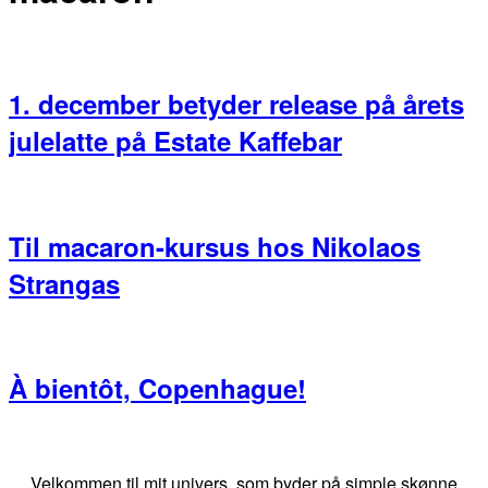
1. december betyder release på årets
julelatte på Estate Kaffebar
Til macaron-kursus hos Nikolaos
Strangas
À bientôt, Copenhague!
Primær
Sidebar
Velkommen til mit univers, som byder på simple skønne