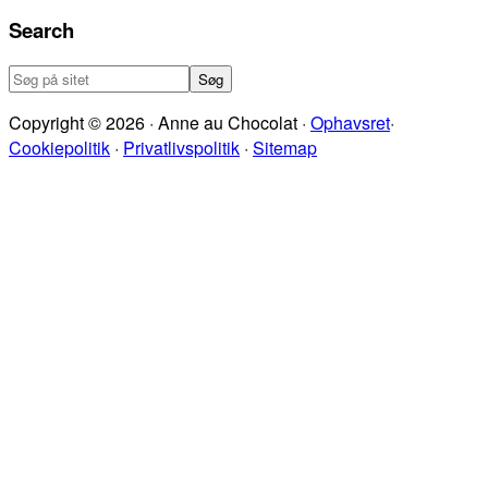
Search
Søg
på
Copyright © 2026 · Anne au Chocolat ·
Ophavsret
·
sitet
Cookiepolitik
·
Privatlivspolitik
·
Sitemap