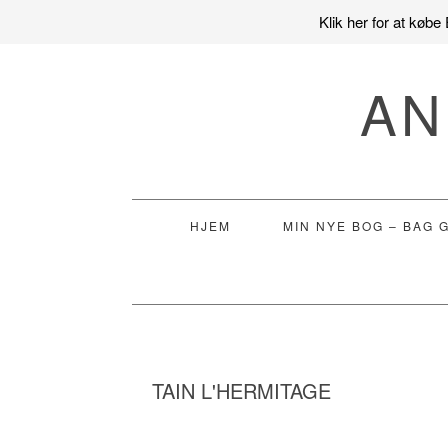
Klik her for at køb
Gå
Skip
Gå
direkte
til
direkte
AN
til
indhold
til
primær
primær
navigation
sidebar
HJEM
MIN NYE BOG – BAG 
TAIN L'HERMITAGE