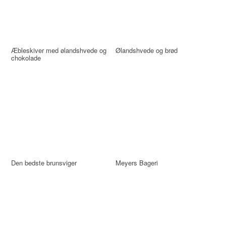
Æbleskiver med ølandshvede og
Ølandshvede og brød
chokolade
Den bedste brunsviger
Meyers Bageri