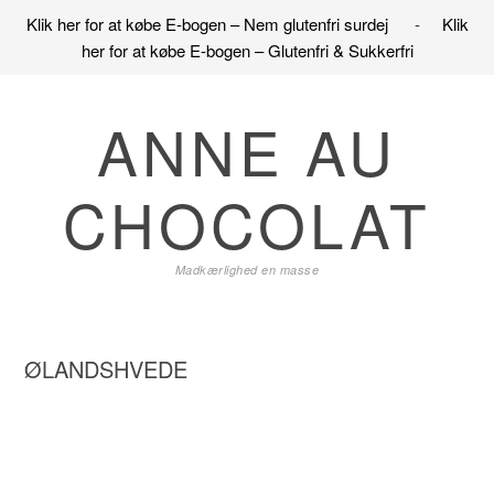
Klik her for at købe E-bogen – Nem glutenfri surdej
-
Klik
her for at købe E-bogen – Glutenfri & Sukkerfri
Gå
Skip
Gå
direkte
til
direkte
ANNE AU
til
indhold
til
primær
primær
CHOCOLAT
navigation
sidebar
Madkærlighed en masse
ØLANDSHVEDE