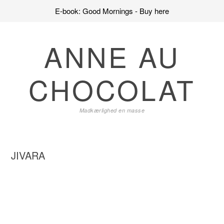
E-book: Good Mornings - Buy here
Skip
Skip
Skip
to
to
to
ANNE AU
primary
main
primary
navigation
content
sidebar
CHOCOLAT
Madkærlighed en masse
JIVARA