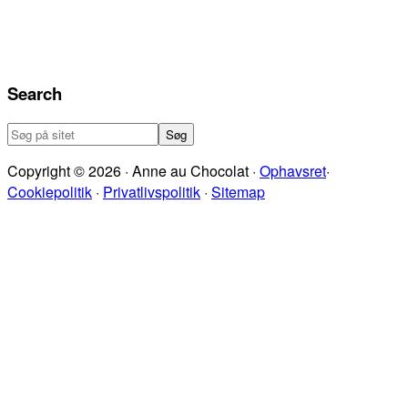
Search
Søg
på
Copyright © 2026 · Anne au Chocolat ·
Ophavsret
·
sitet
Cookiepolitik
·
Privatlivspolitik
·
Sitemap