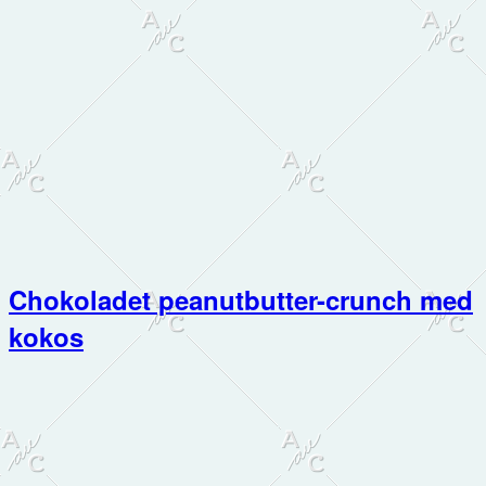
Chokoladet peanutbutter-crunch med
kokos