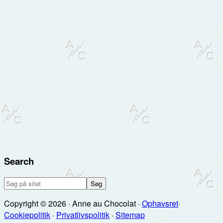
Search
Søg
på
Copyright © 2026 · Anne au Chocolat ·
Ophavsret
·
sitet
Cookiepolitik
·
Privatlivspolitik
·
Sitemap