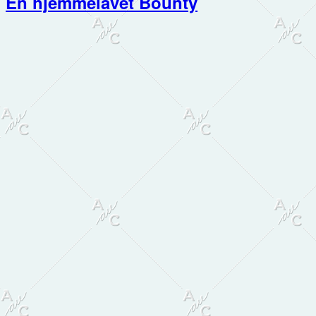
En hjemmelavet Bounty
Primær
Sidebar