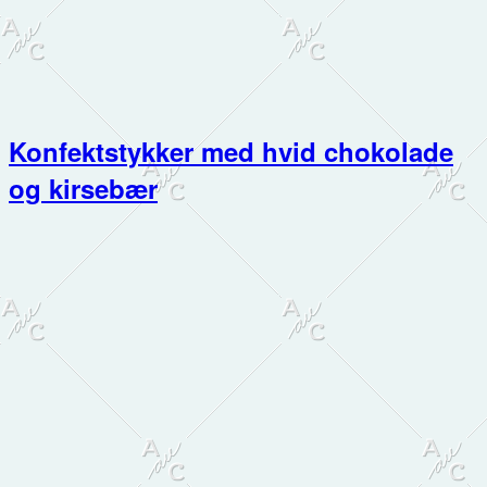
Konfektstykker med hvid chokolade
og kirsebær