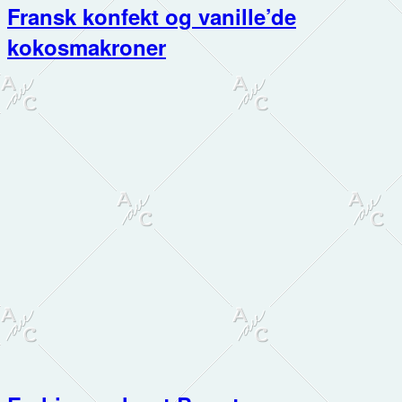
Fransk konfekt og vanille’de
kokosmakroner