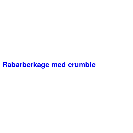
Rabarberkage med crumble
Primær
Sidebar