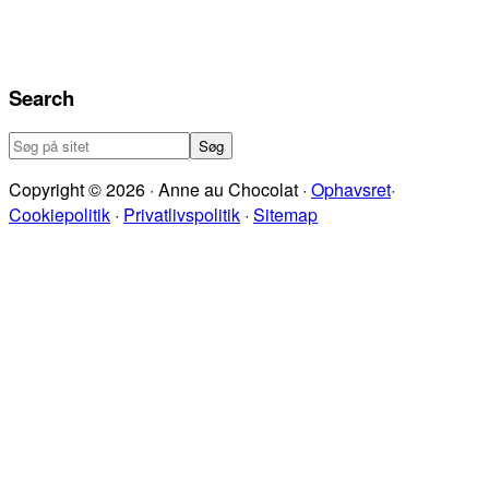
Search
Søg
på
Copyright © 2026 · Anne au Chocolat ·
Ophavsret
·
sitet
Cookiepolitik
·
Privatlivspolitik
·
Sitemap