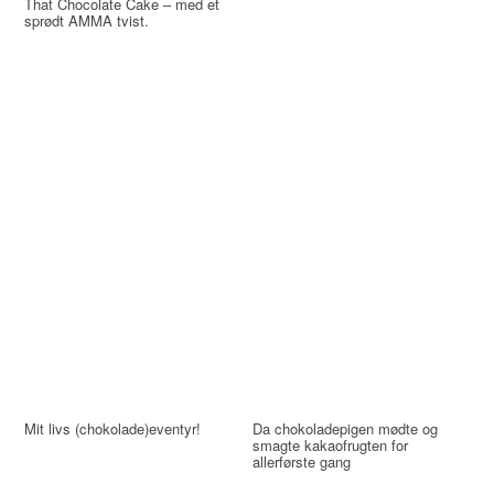
That Chocolate Cake – med et
sprødt AMMA tvist.
Mit livs (chokolade)eventyr!
Da chokoladepigen mødte og
smagte kakaofrugten for
allerførste gang