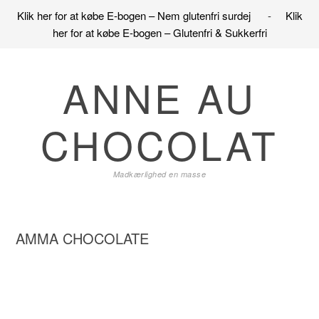
Klik her for at købe E-bogen – Nem glutenfri surdej
-
Klik
her for at købe E-bogen – Glutenfri & Sukkerfri
Gå
Skip
Gå
direkte
til
direkte
ANNE AU
til
indhold
til
primær
primær
CHOCOLAT
navigation
sidebar
Madkærlighed en masse
AMMA CHOCOLATE