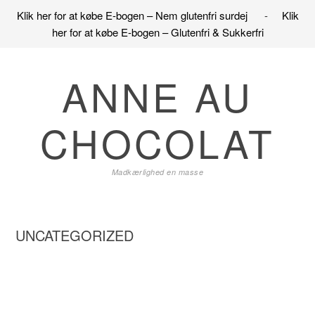
Klik her for at købe E-bogen – Nem glutenfri surdej
-
Klik
her for at købe E-bogen – Glutenfri & Sukkerfri
Gå
Skip
Gå
direkte
til
direkte
ANNE AU
til
indhold
til
primær
primær
CHOCOLAT
navigation
sidebar
Madkærlighed en masse
UNCATEGORIZED