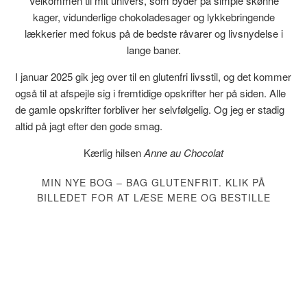
Velkommen til mit univers, som byder på simple skønne
kager, vidunderlige chokoladesager og lykkebringende
lækkerier med fokus på de bedste råvarer og livsnydelse i
lange baner.
I januar 2025 gik jeg over til en glutenfri livsstil, og det kommer
også til at afspejle sig i fremtidige opskrifter her på siden. Alle
de gamle opskrifter forbliver her selvfølgelig. Og jeg er stadig
altid på jagt efter den gode smag.
Kærlig hilsen
Anne au Chocolat
MIN NYE BOG – BAG GLUTENFRIT. KLIK PÅ
BILLEDET FOR AT LÆSE MERE OG BESTILLE