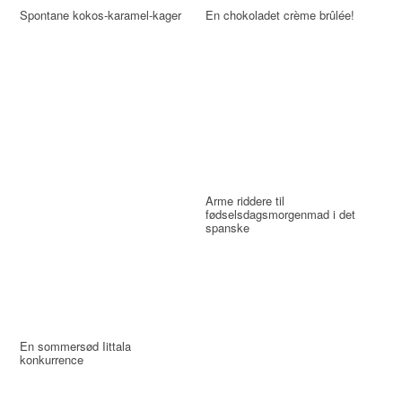
Spontane kokos-karamel-kager
En chokoladet crème brûlée!
Arme riddere til
fødselsdagsmorgenmad i det
spanske
En sommersød Iittala
konkurrence